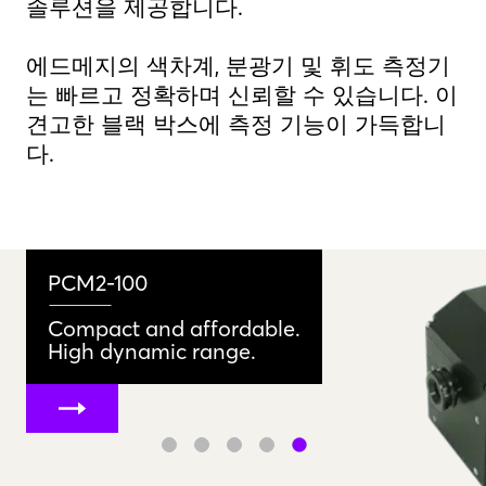
솔루션을 제공합니다.
에드메지의 색차계, 분광기 및 휘도 측정기
는 빠르고 정확하며 신뢰할 수 있습니다. 이
견고한 블랙 박스에 측정 기능이 가득합니
다.
DMGS - Display Mirror Gonio System
Introducing PCM2 series
PCM2X-271
정확한
PCM2-100
⸻
⸻
⸻
다재다능한
⸻
Get Started Instantly
The fastest colorimeters.
Unmatched speed.
튼튼한
Compact and affordable.
Precision in Every Angle
Unmatched speed and sensitivity.
Next-generation optical engine.
스펙트럼의
High dynamic range.
link
link
link
link