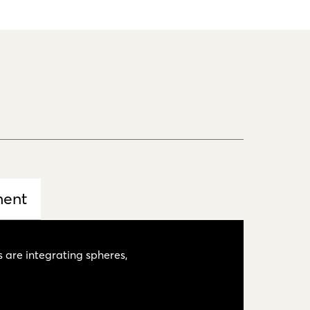
ment
 are integrating spheres,