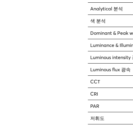
Analytical 분석
색 분석
Dominant & Peak w
Luminance & Illu
Luminous intensit
Luminous flux 광속
CCT
CRI
PAR
저휘도