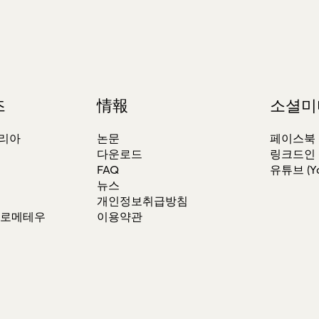
즈
情報
소셜미
테리아
논문
페이스북 (F
다운로드
링크드인 (L
FAQ
유튜브 (Yo
뉴스
개인정보취급방침
 프로메테우
이용약관