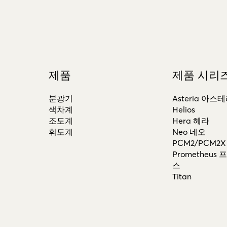
제품
제품 시리
분광기
Asteria 아스
색차계
Helios
조도계
Hera 헤라
휘도계
Neo 네오
PCM2/PCM2X
Prometheus
스
Titan