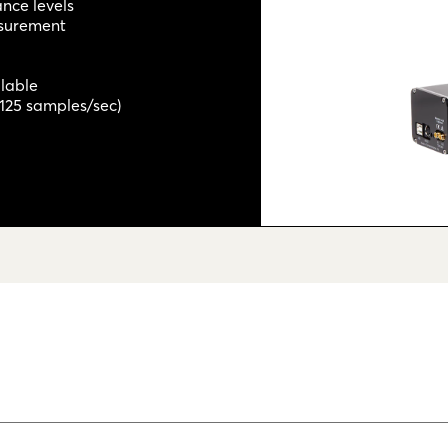
nce levels
asurement
ilable
125 samples/sec)