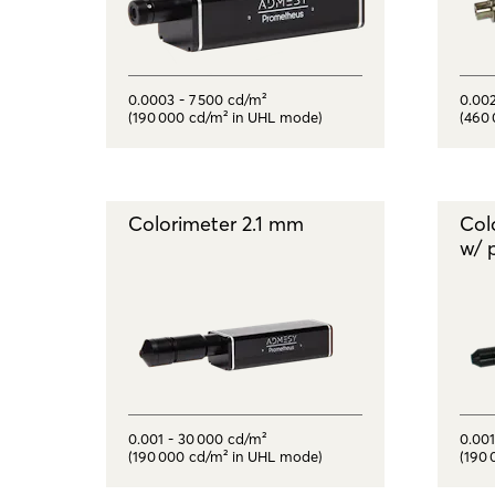
0.0003 - 7 500 cd/m²
0.002
(190 000 cd/m² in UHL mode)
(460
Colorimeter 2.1 mm
Col
w/ 
0.001 - 30 000 cd/m²
0.001
(190 000 cd/m² in UHL mode)
(190