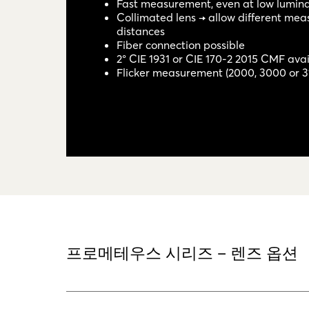
Fast measurement, even at low lumina
Collimated lens → allow different me
distances
Fiber connection possible
2° CIE 1931 or CIE 170-2 2015 CMF ava
Flicker measurement (2000, 3000 or 3
프로메테우스 시리즈 – 렌즈 옵션